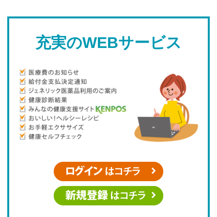
2022年1月1日施行の健康保険法の一部改正について(三住健保報第
21015号)
2021/02/26
充実のWEBサービス
マイナンバーカードの健康保険被保険者証利用（オンライン資格確
認）の導入等について（三住健保第20018号）