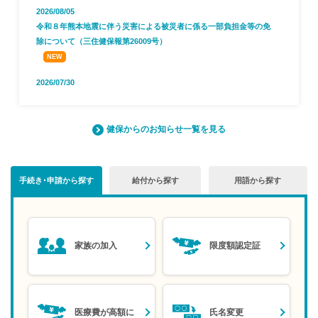
健
2026/08/05
事
令和８年熊本地震に伴う災害による被災者に係る一部負担金等の免
業
除について（三住健保報第26009号）
各
種
2026/07/30
手
2026年8月より高額療養費制度が改正されます（三住健保報第2600
続
7号）
き
健保からのお知らせ一覧を見る
申
2026/07/15
請
手続き･申請から探す
給付から探す
用語から探す
令和８年度 健康保険被扶養者資格確認実施（事前通知）（三住健
書
保報第26006号）
一
覧
2026/07/09
資格確認書の更新について（三住健保報第26005号）
家族の加入
限度額認定証
よ
2026/07/06
く
2026年度パート先・市区町村健診・かかりつけ医等の健康診断結
あ
果提出のお願い（三住健保報第26004号）
る
医療費が高額に
氏名変更