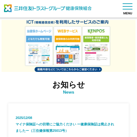
MENU
健
保
の
し
く
み
お知らせ
健
News
保
の
給
付
2025/12/08
マイナ保険証への切替にご協力ください ー健康保険証は廃止され
保
ましたー（三住健保報第25013号）