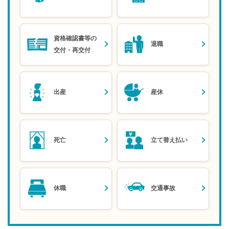
質
2026/05/07
問
「２０２６年春ウオーキングキャンペーン～生活の中に運動をプラ
ス～」を開催します
資格確認書等の
退職
交付・再交付
2026/03/31
2026年度の保健事業制度（三住健保報第25020号）
2026/03/02
出産
産休
２０２６年度版「健康診断のご案内」のホームページへの掲載につ
いて（三住健保報第２５０１８号）
2026/02/20
令和８年度 健康保険料率等（三住健保報第25017号）
死亡
立て替え払い
2025/08/18
令和７年度 健康保険被扶養者の資格確認実施（三住健保報第250
09号）
休職
交通事故
2024/12/11
マイナ保険証 あるいは 資格確認書 をお持ちの皆様へ
2021/12/02